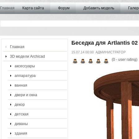
Главная
Карта сайта
Форум
Добавить модель
Галер
Беседка для Artlantis 02
Главная
15.07.14 00:00
АДМИНИСТРАТОР
3D модели Archicad
(
0
- user rating)
аксессуары
аппаратура
ванная
двери и окна
декор
детская
диваны
здания