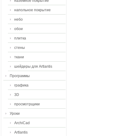
наземное покрытие
напольное покрытие
небо
обои
плитка
стены
ткани
шейдеры для Artlantis
Программы
графика
3D
просмотрщики
Уроки
ArchiCad
Artlantis