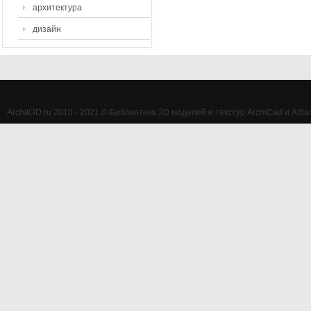
архитектура
дизайн
Archik3D.ru 2010 - 2021 © Библиотека 3D моделей и текстур ArchiCad и Artlan