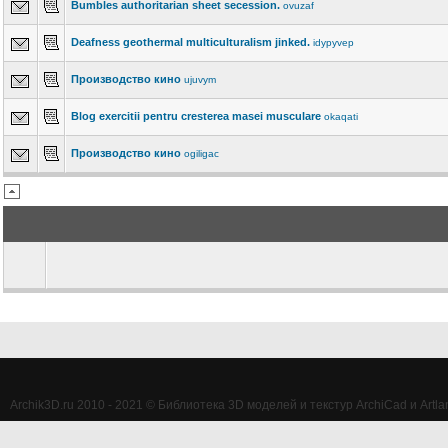
Bumbles authoritarian sheet secession.
ovuzaf
Deafness geothermal multiculturalism jinked.
idypyvep
Производство кино
ujuvym
Blog exercitii pentru cresterea masei musculare
okaqati
Производство кино
ogiligac
Archik3D.ru 2010 - 2021 © Библиотека 3D моделей и текстур ArchiCad и Artlan