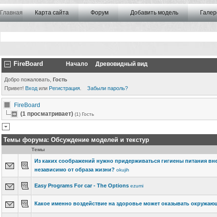
Главная
Карта сайта
Форум
Добавить модель
Галер
FireBoard
Начало
Древовидный вид
Добро пожаловать,
Гость
Привет!
Вход
или
Регистрация
.
Забыли пароль?
FireBoard
(1 просматривает)
(1) Гость
Темы форума:
Обсуждение моделей и текстур
Темы
Из каких соображений нужно придерживаться гигиены питания вне 
независимо от образа жизни?
okujih
Easy Programs For car - The Options
ezumi
Какое именно воздействие на здоровье может оказывать окружаю