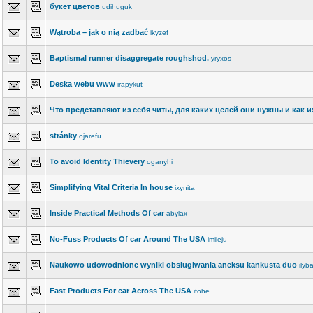
букет цветов
udihuguk
Wątroba – jak o nią zadbać
ikyzef
Baptismal runner disaggregate roughshod.
yryxos
Deska webu www
irapykut
Что представляют из себя читы, для каких целей они нужны и как 
stránky
ojarefu
To avoid Identity Thievery
oganyhi
Simplifying Vital Criteria In house
ixynita
Inside Practical Methods Of car
abylax
No-Fuss Products Of car Around The USA
imileju
Naukowo udowodnione wyniki obsługiwania aneksu kankusta duo
ilyb
Fast Products For car Across The USA
ifohe