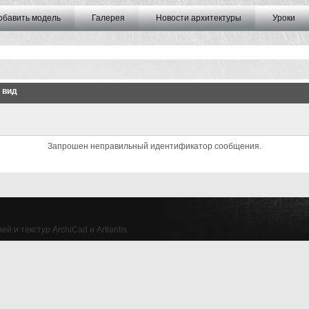
обавить модель
Галерея
Новости архитектуры
Уроки
 вид
Запрошен неправильный идентификатор сообщения.
й и текстур ArchiCad и Artlantis