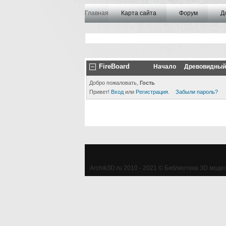
Главная
Карта сайта
Форум
Д
FireBoard
Начало
Древовидный
Добро пожаловать,
Гость
Привет!
Вход
или
Регистрация
.
Забыли пароль?
Archik3D.ru 2010 - 2021 © Библиотека 3D моделе