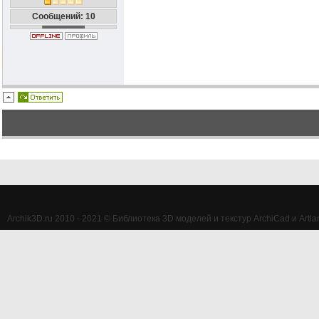
Сообщений: 10
Archik3D.ru 2010 - 2021 © Библиотека 3D моделей и текстур ArchiCad и Artlan