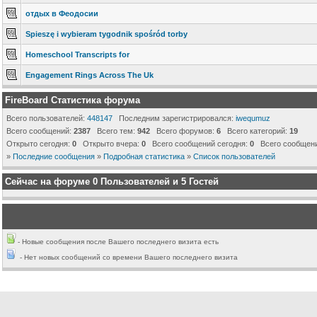
отдых в Феодосии
Spieszę i wybieram tygodnik spośród torby
Homeschool Transcripts for
Engagement Rings Across The Uk
FireBoard Статистика форума
Всего пользователей:
448147
Последним зарегистрировался:
iwequmuz
Всего сообщений:
2387
Всего тем:
942
Всего форумов:
6
Всего категорий:
19
Открыто сегодня:
0
Открыто вчера:
0
Всего сообщений сегодня:
0
Всего сообщени
»
Последние сообщения
»
Подробная статистика
»
Список пользователей
Сейчас на форуме
0
Пользователей и
5
Гостей
- Новые сообщения после Вашего последнего визита есть
- Нет новых сообщений со времени Вашего последнего визита