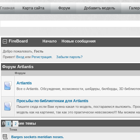
Главная
Карта сайта
Форум
Добавить модель
Галер
FireBoard
Начало
Новые сообщения
Добро пожаловать,
Гость
Привет!
Вход
или
Регистрация
.
Забыли пароль?
Форум Artlantis
Форум
Artlantis
Все о Artlantis. Обсуждение, возможности, шейдеры, билборды, 3D библиоте
Просьбы по библиотекам для Artlantis
Пишите сюда если Вам нужна какая то модель, постараемся выложить. Прос
модель как на картинке, так как это практически невозможно!!! Мы можем на
Последние темы
1
2
Тема
Barges sockets meridian noses.