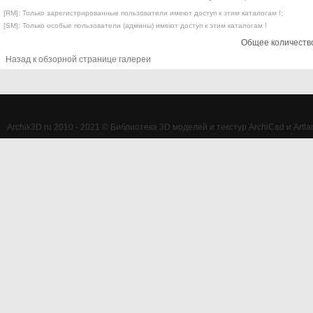
[RM]: Только зарегистрированные пользователи имеют доступ к этим каталогам !;
[SM]: Только особые пользователи (админы) имеют доступ к этим каталогам !
Общее количество
Назад к обзорной странице галереи
Archik3D.ru 2010 - 2021 © Библиотека 3D моделей и текстур ArchiCad и Artlan