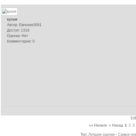
кухня
Автор: Евгения3091
Доступ: 1316
Оценка: Нет
Комментарии: 0
118
«« Начало
« Назад
1
2
3
Топ:
Лучшие оценки
-
Самые но