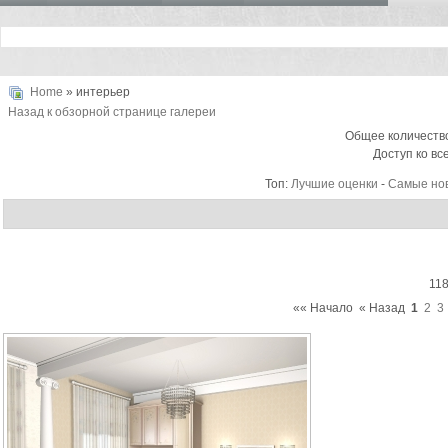
Home
» интерьер
Назад к обзорной странице галереи
Общее количество
Доступ ко вс
Топ:
Лучшие оценки
-
Самые но
118
«« Начало
« Назад
1
2
3