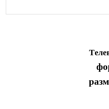
Tеле
фо
разм