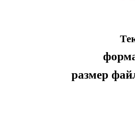
Те
форма
размер фай