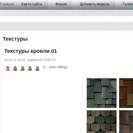
Главная
Карта сайта
Форум
Добавить модель
Галер
Текстуры
Текстуры кровли 01
30.03.11 00:00
АДМИНИСТРАТОР
(
1
- user rating)