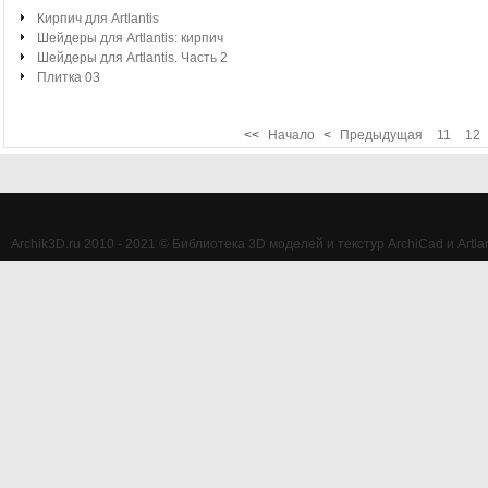
Кирпич для Artlantis
Шейдеры для Artlantis: кирпич
Шейдеры для Artlantis. Часть 2
Плитка 03
<<
Начало
<
Предыдущая
11
12
Archik3D.ru 2010 - 2021 © Библиотека 3D моделей и текстур ArchiCad и Artlan