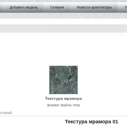
Добавить модель
Галерея
Новости архитектуры
У
Текстура мрамора
формат файла: bmp
НТАРИЙ
Текстура мрамора 01