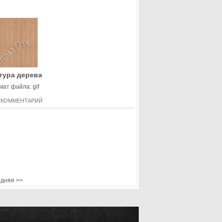
тура дерева
ат файла: gif
 КОММЕНТАРИЙ
едняя
>>