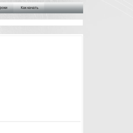
роки
Как качать