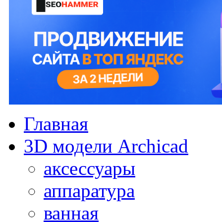
Главная
3D модели Archicad
аксессуары
аппаратура
ванная