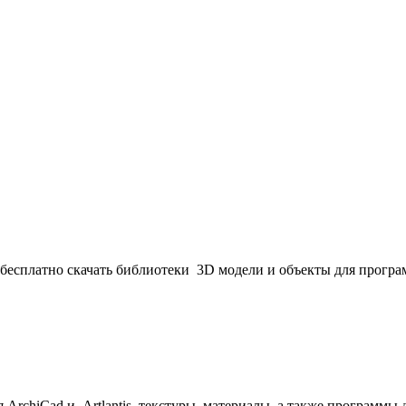
тно скачать библиотеки 3D модели и объекты для програм
hiCad и Artlantis, текстуры, материалы, а также программы 