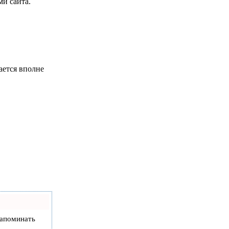
и сайта.
ается вполне
 напоминать