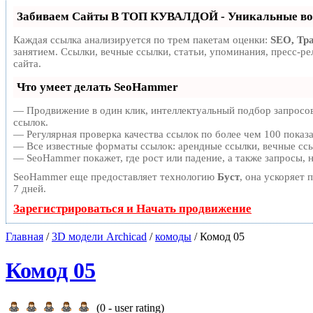
Забиваем Сайты В ТОП КУВАЛДОЙ - Уникальные во
Каждая ссылка анализируется по трем пакетам оценки:
SEO, Тр
занятием. Ссылки, вечные ссылки, статьи, упоминания, пресс-
сайта.
Что умеет делать SeoHammer
— Продвижение в один клик, интеллектуальный подбор запросов
ссылок.
— Регулярная проверка качества ссылок по более чем 100 показ
— Все известные форматы ссылок: арендные ссылки, вечные ссыл
— SeoHammer покажет, где рост или падение, а также запросы, 
SeoHammer еще предоставляет технологию
Буст
, она ускоряет 
7 дней.
Зарегистрироваться и Начать продвижение
Главная
/
3D модели Archicad
/
комоды
/ Комод 05
Комод 05
(
0
- user rating)