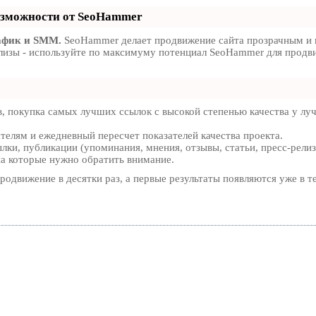
зможности от SeoHammer
афик и SMM.
SeoHammer делает продвижение сайта прозрачным и
релизы - используйте по максимуму потенциал SeoHammer для прод
, покупка самых лучших ссылок с высокой степенью качества у л
ателям и ежедневный пересчет показателей качества проекта.
ки, публикации (упоминания, мнения, отзывы, статьи, пресс-релиз
на которые нужно обратить внимание.
продвижение в десятки раз, а первые результаты появляются уже в 