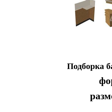
Подборка б
фо
разм