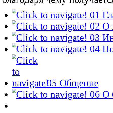
01
Гл
02
О 
03
И
04
По
05
Общение
06
О 