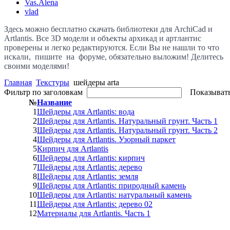
Vas.Alena
vlad
Здесь можно бесплатно скачать библиотеки для
ArchiCad
и
Artlantis. Все
3D модели и объекты архикад и артлантис
проверены и легко редактируются. Если Вы не нашли то что
искали, пишите на форуме, обязательно выложим! Делитесь
своими моделями!
Главная
Текстуры
шейдеры arta
Фильтр по заголовкам
Показыват
№
Название
1
Шейдеры для Artlantis: вода
2
Шейдеры для Artlantis. Натуральный грунт. Часть 1
3
Шейдеры для Artlantis. Натуральный грунт. Часть 2
4
Шейдеры для Artlantis. Узорный паркет
5
Кирпич для Artlantis
6
Шейдеры для Artlantis: кирпич
7
Шейдеры для Artlantis: дерево
8
Шейдеры для Artlantis: земля
9
Шейдеры для Artlantis: природный камень
10
Шейдеры для Artlantis: натуральный камень
11
Шейдеры для Artlantis: дерево 02
12
Материалы для Artlantis. Часть 1
13
Материалы для Artlantis. Часть 2