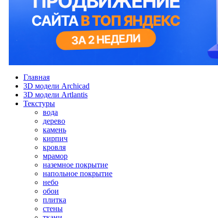
Главная
3D модели Archicad
3D модели Artlantis
Текстуры
вода
дерево
камень
кирпич
кровля
мрамор
наземное покрытие
напольное покрытие
небо
обои
плитка
стены
ткани