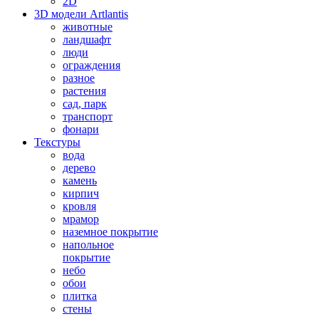
2D
3D модели Artlantis
животные
ландшафт
люди
ограждения
разное
растения
сад, парк
транспорт
фонари
Текстуры
вода
дерево
камень
кирпич
кровля
мрамор
наземное покрытие
напольное
покрытие
небо
обои
плитка
стены