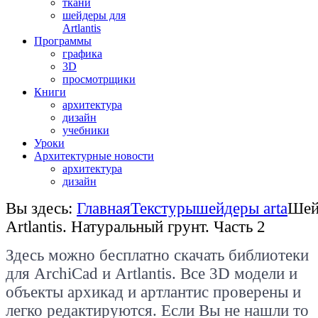
ткани
шейдеры для
Artlantis
Программы
графика
3D
просмотрщики
Книги
архитектура
дизайн
учебники
Уроки
Архитектурные новости
архитектура
дизайн
Вы здесь:
Главная
Текстуры
шейдеры arta
Шей
Artlantis. Натуральный грунт. Часть 2
Здесь можно бесплатно скачать библиотеки
для
ArchiCad
и Artlantis. Все
3D модели и
объекты архикад и артлантис проверены и
легко редактируются. Если Вы не нашли то