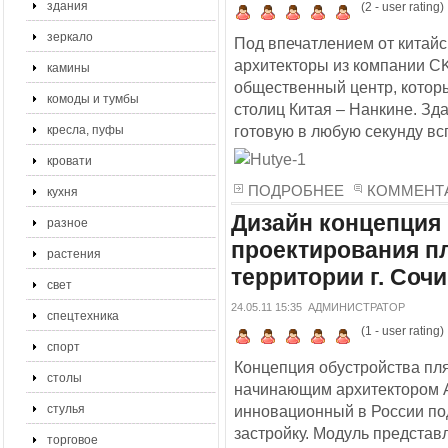
здания
(
2
- user rating)
зеркало
Под впечатлением от китайс
архитекторы из компании CK
камины
общественный центр, которы
комоды и тумбы
столиц Китая – Нанкине. Зд
готовую в любую секунду вс
кресла, пуфы
кровати
ПОДРОБНЕЕ
КОММЕНТА
кухня
Дизайн концепция
разное
проектирования п
растения
территории г. Сочи
свет
24.05.11 15:35
АДМИНИСТРАТОР
спецтехника
(
1
- user rating)
спорт
Концепция обустройства пл
столы
начинающим архитектором А
стулья
инновационный в России по
застройку. Модуль представ
торговое