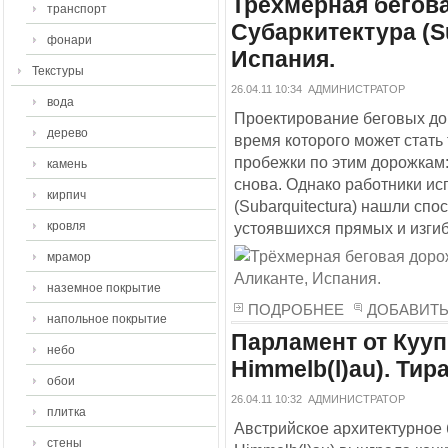
Трёхмерная бегова
транспорт
Субаркитектура (Su
фонари
Испания.
Текстуры
26.04.11 10:34
АДМИНИСТРАТОР
вода
Проектирование беговых дор
дерево
время которого может стать 
пробежки по этим дорожкам: 
камень
снова. Однако работники ис
кирпич
(Subarquitectura) нашли спо
кровля
устоявшихся прямых и изгиб
мрамор
наземное покрытие
ПОДРОБНЕЕ
ДОБАВИТ
напольное покрытие
Парламент от Кууп
небо
Himmelb(l)au). Тир
обои
26.04.11 10:32
АДМИНИСТРАТОР
плитка
Австрийское архитектурное 
стены