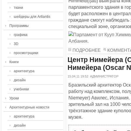
Himmelb(l)au) выиграла кон
парламентского здания в го
ткани
будет расположен в централ
шейдеры для Artlantis
граждане смогут наблюдать 
Программы
специальной зоне, организо
графика
3D
ПОДРОБНЕЕ
КОММЕНТА
просмотрщики
Центр Нимейера (C
Книги
Нимейера (Oscar N
архитектура
15.04.11 19:52
АДМИНИСТРАТОР
дизайн
Бразильский архитектор Оск
учебники
работу над комплексом, по
Niemeyer) Авилес, Испания
Уроки
зрительный зал на 1000 чел
Архитектурные новости
трёхэтажное здание куполо
архитектура
музея.
дизайн