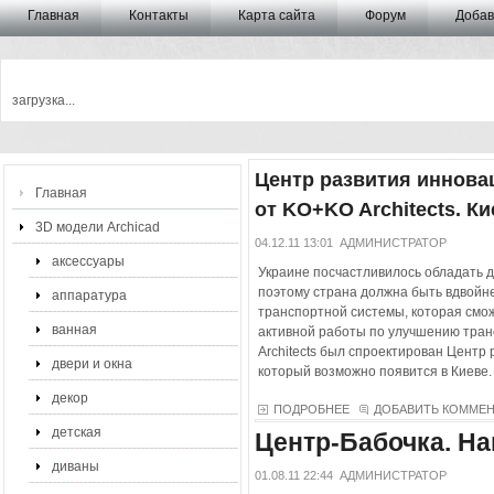
Главная
Контакты
Карта сайта
Форум
Добав
загрузка...
Центр развития иннова
Главная
от KO+KO Architects. Ки
3D модели Archicad
04.12.11 13:01
АДМИНИСТРАТОР
аксессуары
Украине посчастливилось обладать 
поэтому страна должна быть вдвойн
аппаратура
транспортной системы, которая смож
ванная
активной работы по улучшению тран
Architects был спроектирован Центр
двери и окна
который возможно появится в Киеве.
декор
ПОДРОБНЕЕ
ДОБАВИТЬ КОММЕ
детская
Центр-Бабочка. На
диваны
01.08.11 22:44
АДМИНИСТРАТОР