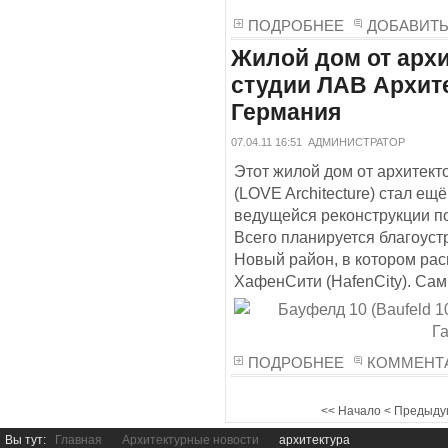
ПОДРОБНЕЕ
ДОБАВИТ
Жилой дом от архи
студии ЛАВ Архитек
Германия
07.04.11 16:51
АДМИНИСТРАТОР
Этот жилой дом от архитект
(LOVE Architecture) стал е
ведущейся реконструкции по
Всего планируется благоуст
Новый район, в котором рас
ХафенСити (HafenCity). Сам 
ПОДРОБНЕЕ
КОММЕНТА
<<
Начало
<
Предыду
Вы тут:
Главная
Архитектурные новости
архитектура