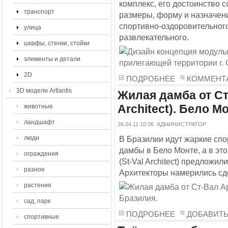
комплекс, его достоинство с
транспорт
размеры, форму и назначен
спортивно-оздоровительног
улица
развлекательного.
шкафы, стенки, стойки
элементы и детали
2D
ПОДРОБНЕЕ
КОММЕНТА
3D модели Artlantis
Жилая дамба от Ст
Architect). Бело М
животные
ландшафт
26.04.11 10:36
АДМИНИСТРАТОР
люди
В Бразилии идут жаркие спо
дамбы в Бело Монте, а в эт
ограждения
(St-Val Architect) предложи
разное
Архитекторы намерились сд
растения
сад, парк
ПОДРОБНЕЕ
ДОБАВИТ
спортивные