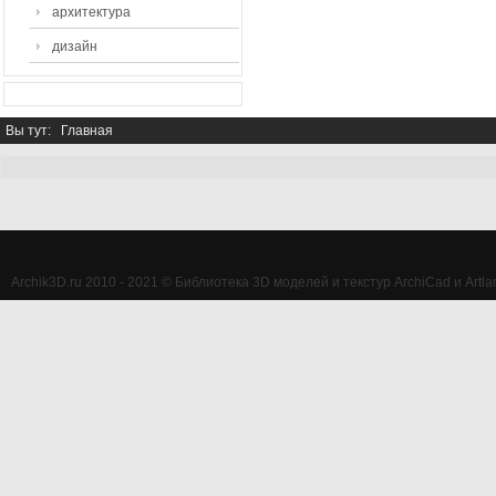
архитектура
дизайн
Вы тут:
Главная
Archik3D.ru 2010 - 2021 © Библиотека 3D моделей и текстур ArchiCad и Artlan