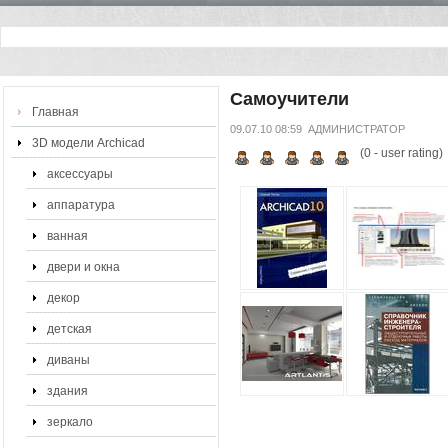
Самоучители
Главная
09.07.10 08:59
АДМИНИСТРАТОР
3D модели Archicad
(
0
- user rating)
аксессуары
аппаратура
ванная
двери и окна
декор
детская
диваны
здания
зеркало