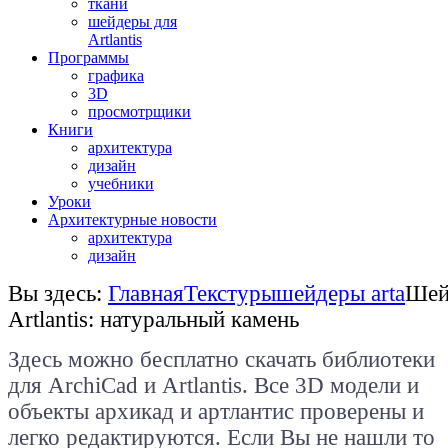
ткани
шейдеры для
Artlantis
Программы
графика
3D
просмотрщики
Книги
архитектура
дизайн
учебники
Уроки
Архитектурные новости
архитектура
дизайн
Вы здесь:
Главная
Текстуры
шейдеры arta
Шей
Artlantis: натуральный камень
Здесь можно бесплатно скачать библиотеки
для
ArchiCad
и Artlantis. Все
3D модели и
объекты архикад и артлантис проверены и
легко редактируются. Если Вы не нашли то