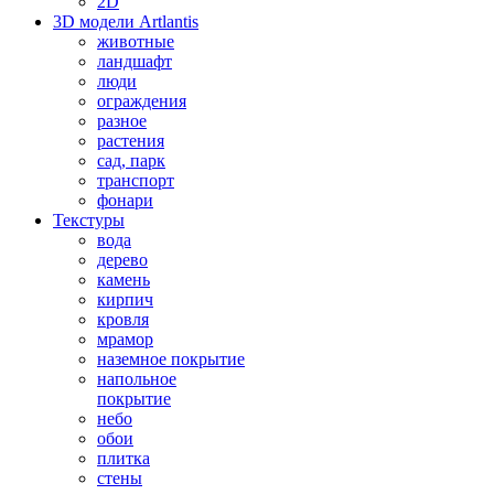
2D
3D модели Artlantis
животные
ландшафт
люди
ограждения
разное
растения
сад, парк
транспорт
фонари
Текстуры
вода
дерево
камень
кирпич
кровля
мрамор
наземное покрытие
напольное
покрытие
небо
обои
плитка
стены