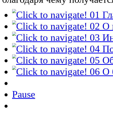
01
Гл
02
О 
03
И
04
По
05
О
06
О 
Pause