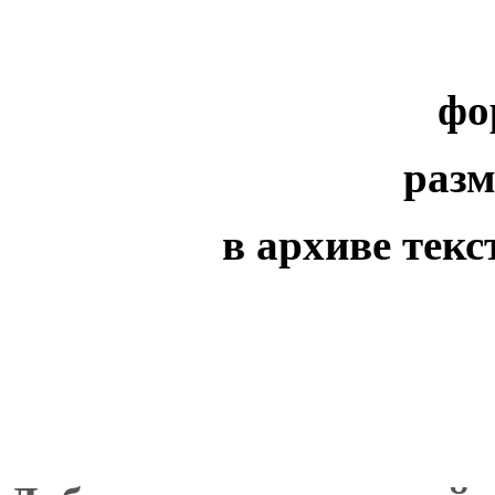
фо
разм
в архиве текс