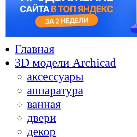
Главная
3D модели Archicad
аксессуары
аппаратура
ванная
двери
декор