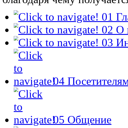
01
Гл
02
О 
03
И
04
Посетителя
05
Общение