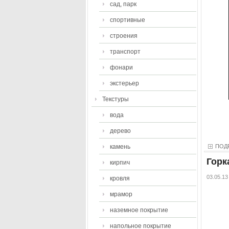
сад, парк
спортивные
строения
транспорт
фонари
экстерьер
Текстуры
вода
дерево
камень
ПОД
Горк
кирпич
03.05.13
кровля
мрамор
наземное покрытие
напольное покрытие