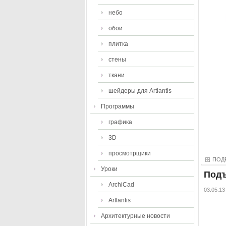
небо
обои
плитка
стены
ткани
шейдеры для Artlantis
Программы
графика
3D
просмотрщики
ПОД
Уроки
Подъ
ArchiCad
03.05.13
Artlantis
Архитектурные новости