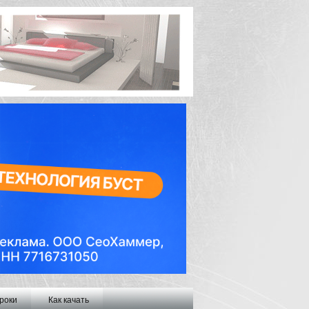
роки
Как качать