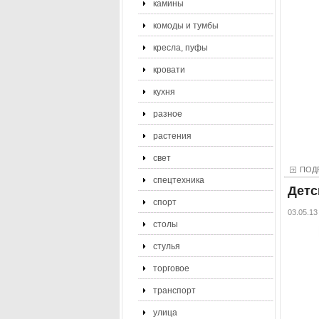
камины
комоды и тумбы
кресла, пуфы
кровати
кухня
разное
растения
свет
ПОД
спецтехника
Детс
спорт
03.05.13
столы
стулья
торговое
транспорт
улица