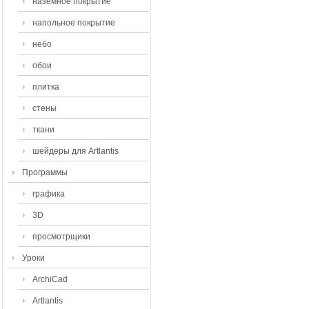
наземное покрытие
напольное покрытие
небо
обои
плитка
стены
ткани
шейдеры для Artlantis
Программы
графика
3D
просмотрщики
Уроки
ArchiCad
Artlantis