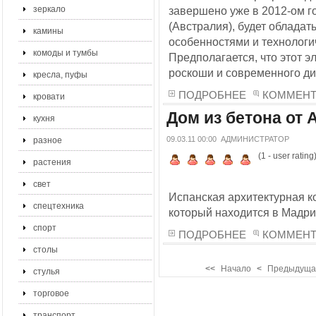
зеркало
завершено уже в 2012-ом г
(Австралия), будет облада
камины
особенностями и технологи
комоды и тумбы
Предполагается, что этот 
роскоши и современного ди
кресла, пуфы
ПОДРОБНЕЕ
КОММЕНТА
кровати
Дом из бетона от 
кухня
09.03.11 00:00
АДМИНИСТРАТОР
разное
(
1
- user rating
растения
свет
Испанская архитектурная к
спецтехника
который находится в Мадри
спорт
ПОДРОБНЕЕ
КОММЕНТА
столы
<<
Начало
<
Предыдуща
стулья
торговое
транспорт