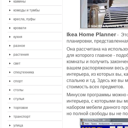
камины
комоды и тумбы
кресла, пуфы
кровати
Ikea Home Planner
- Это
кухня
планировки, представленна
разное
Она рассчитана на использ
растения
для которого главное - подо
комнаты и получить законч
свет
вашем распоряжении весь р
спецтехника
интерьера, из которых вы, к
спальню и т.д. Здесь же вы
спорт
стоимость всех предметов.
столы
Минусом программы можно сч
стулья
интерьера, с которыми вы м
набором мебели данного про
торговое
но полной свободы вы не по
транспорт
улица