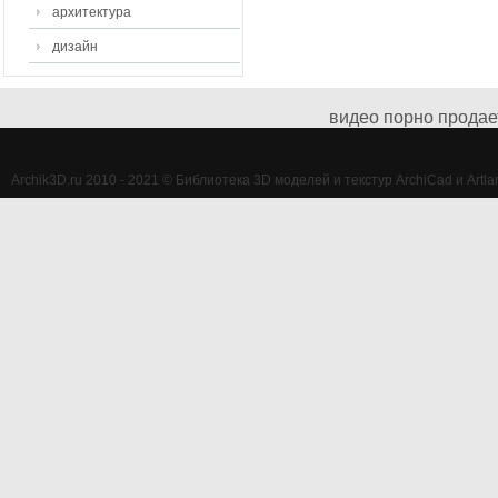
архитектура
дизайн
видео порно продае
Archik3D.ru 2010 - 2021 © Библиотека 3D моделей и текстур ArchiCad и Artlan