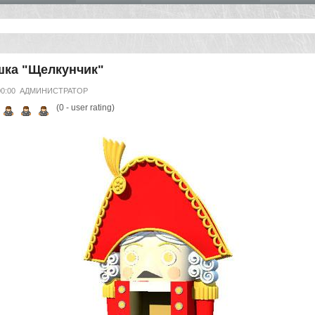
шка "Щелкунчик"
00:00
АДМИНИСТРАТОР
(
0
- user rating)