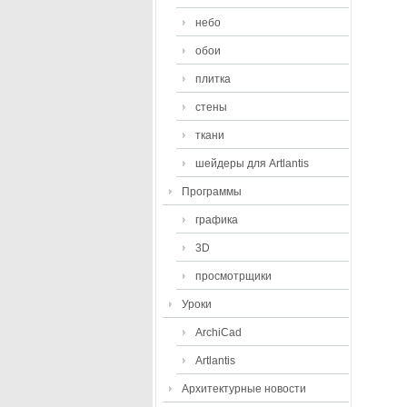
небо
обои
плитка
стены
ткани
шейдеры для Artlantis
Программы
графика
3D
просмотрщики
Уроки
ArchiCad
Artlantis
Архитектурные новости