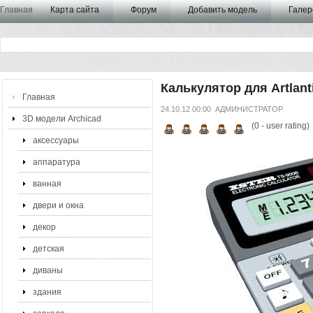
Главная
Карта сайта
Форум
Добавить модель
Галер
Калькулятор для Artlant
Главная
24.10.12 00:00
АДМИНИСТРАТОР
3D модели Archicad
(
0
- user rating)
аксессуары
аппаратура
ванная
двери и окна
декор
детская
диваны
здания