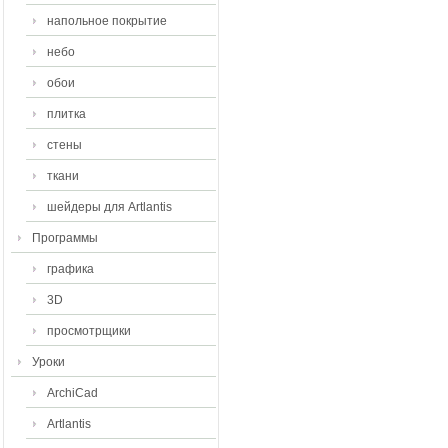
напольное покрытие
небо
обои
плитка
стены
ткани
шейдеры для Artlantis
Программы
графика
3D
просмотрщики
Уроки
ArchiCad
Artlantis