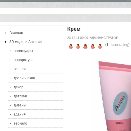
Крем
Главная
23.12.11 00:00
АДМИНИСТРАТОР
3D модели Archicad
(
1
- user rating)
аксессуары
аппаратура
ванная
двери и окна
декор
детская
диваны
здания
зеркало