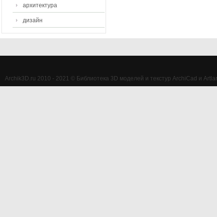
архитектура
дизайн
Archik3D.ru 2010 - 2021 © Библиотека 3D моделей и текстур ArchiCad и Artlan