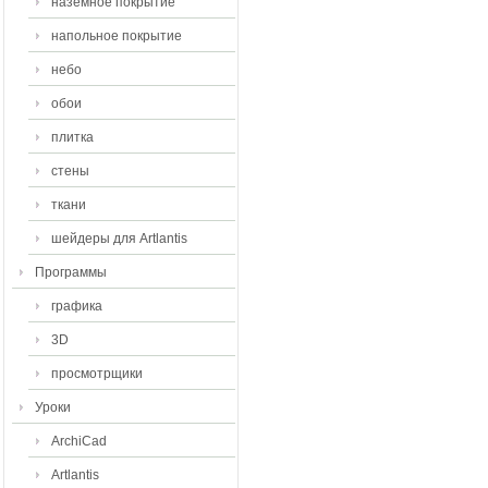
наземное покрытие
напольное покрытие
небо
обои
плитка
стены
ткани
шейдеры для Artlantis
Программы
графика
3D
просмотрщики
Уроки
ArchiCad
Artlantis