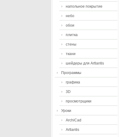
напольное покрытие
небо
обои
плитка
стены
ткани
шейдеры для Artlantis
Программы
графика
3D
просмотрщики
Уроки
ArchiCad
Artlantis