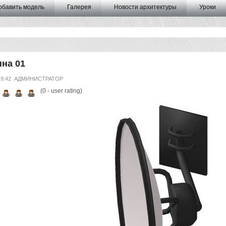
обавить модель
Галерея
Новости архитектуры
Уроки
на 01
19:42
АДМИНИСТРАТОР
(
0
- user rating)