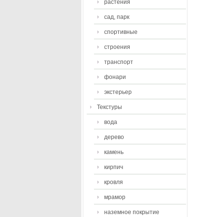
растения
сад, парк
спортивные
строения
транспорт
фонари
экстерьер
Текстуры
вода
дерево
камень
кирпич
кровля
мрамор
наземное покрытие