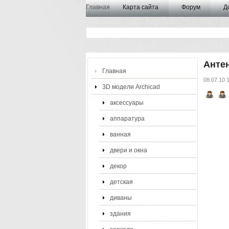
Главная
Карта сайта
Форум
Д
Антен
Главная
08.07.10 
3D модели Archicad
аксессуары
аппаратура
ванная
двери и окна
декор
детская
диваны
здания