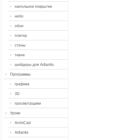
напольное покрытие
небо
обои
плитка
стены
ткани
шейдеры для Artlantis
Программы
графика
3D
просмотрщики
Уроки
ArchiCad
Artlantis