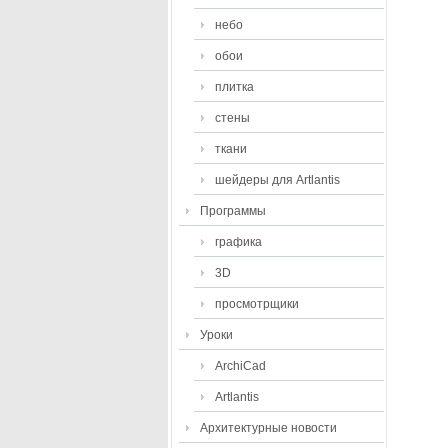
небо
обои
плитка
стены
ткани
шейдеры для Artlantis
Программы
графика
3D
просмотрщики
Уроки
ArchiCad
Artlantis
Архитектурные новости