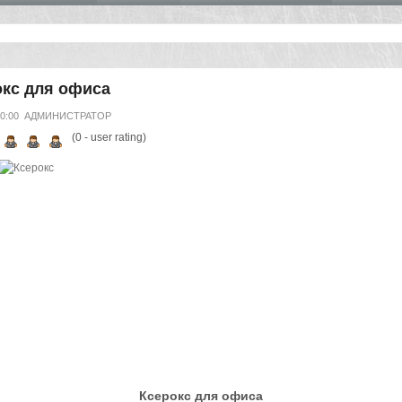
окс для офиса
00:00
АДМИНИСТРАТОР
(
0
- user rating)
Ксерокс для офиса