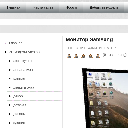
Главная
Карта сайта
Форум
Добавить модель
Монитор Samsung
Главная
01.09.13 00:00
АДМИНИСТРАТОР
3D модели Archicad
(
0
- user rating)
аксессуары
аппаратура
ванная
двери и окна
декор
детская
диваны
здания