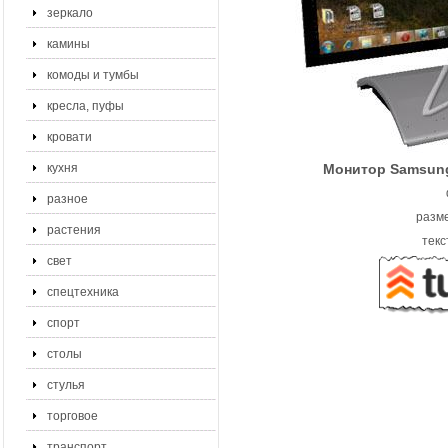
зеркало
камины
комоды и тумбы
кресла, пуфы
кровати
кухня
Монитор Samsung
разное
разме
растения
текс
свет
спецтехника
спорт
столы
стулья
торговое
транспорт