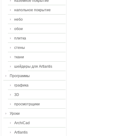
наземное покрытие
напольное покрытие
небо
обои
плитка
стены
ткани
шейдеры для Artlantis
Программы
графика
3D
просмотрщики
Уроки
ArchiCad
Artlantis