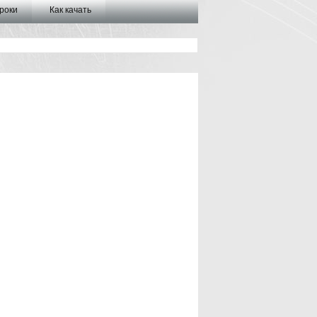
роки
Как качать