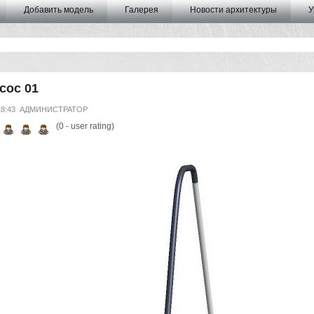
Добавить модель
Галерея
Новости архитектуры
У
сос 01
18:43
АДМИНИСТРАТОР
(
0
- user rating)