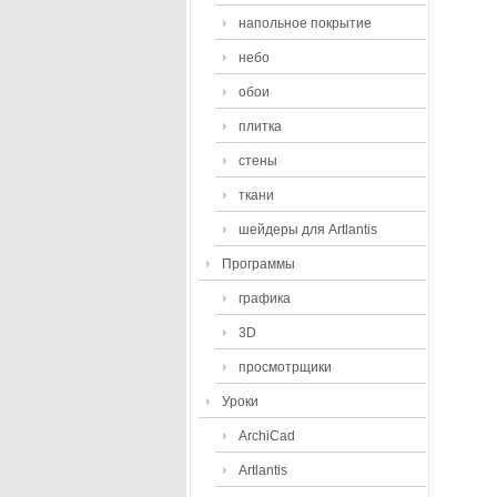
напольное покрытие
небо
обои
плитка
стены
ткани
шейдеры для Artlantis
Программы
графика
3D
просмотрщики
Уроки
ArchiCad
Artlantis