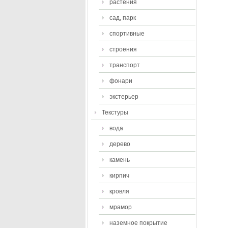
растения
сад, парк
спортивные
строения
транспорт
фонари
экстерьер
Текстуры
вода
дерево
камень
кирпич
кровля
мрамор
наземное покрытие