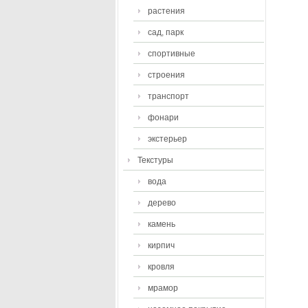
растения
сад, парк
спортивные
строения
транспорт
фонари
экстерьер
Текстуры
вода
дерево
камень
кирпич
кровля
мрамор