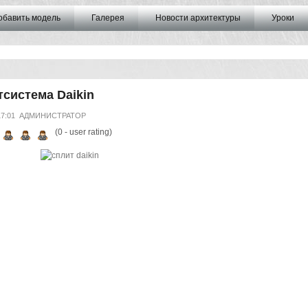
обавить модель
Галерея
Новости архитектуры
Уроки
система Daikin
17:01
АДМИНИСТРАТОР
(
0
- user rating)