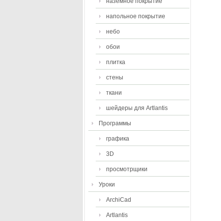
наземное покрытие
напольное покрытие
небо
обои
плитка
стены
ткани
шейдеры для Artlantis
Программы
графика
3D
просмотрщики
Уроки
ArchiCad
Artlantis