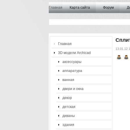
Главная
Карта сайта
Форум
Д
Сплит
Главная
13.01.12 
3D модели Archicad
аксессуары
аппаратура
ванная
двери и окна
декор
детская
диваны
здания