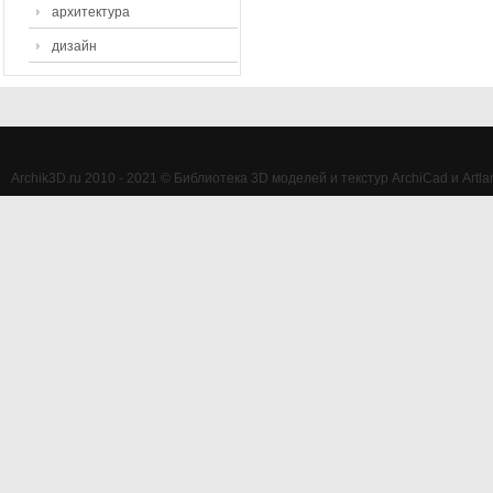
архитектура
дизайн
Archik3D.ru 2010 - 2021 © Библиотека 3D моделей и текстур ArchiCad и Artlan