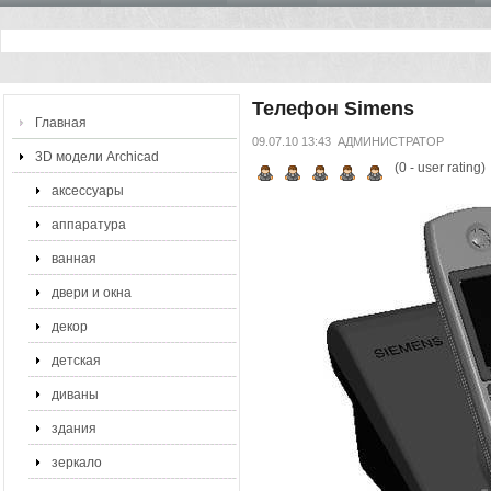
Телефон Simens
Главная
09.07.10 13:43
АДМИНИСТРАТОР
3D модели Archicad
(
0
- user rating)
аксессуары
аппаратура
ванная
двери и окна
декор
детская
диваны
здания
зеркало