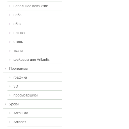
напольное покрытие
небо
обои
плитка
стены
ткани
шейдеры для Artlantis
Программы
графика
3D
просмотрщики
Уроки
ArchiCad
Artlantis