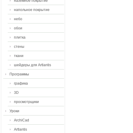
наземное покрытие
напольное покрытие
небо
обои
плитка
стены
ткани
шейдеры для Artlantis
Программы
графика
3D
просмотрщики
Уроки
ArchiCad
Artlantis