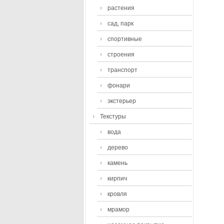
растения
сад, парк
спортивные
строения
транспорт
фонари
экстерьер
Текстуры
вода
дерево
камень
кирпич
кровля
мрамор