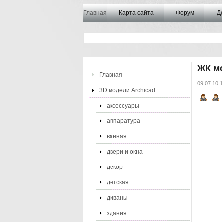
Главная
Карта сайта
Форум
Д
ЖК м
Главная
09.07.10 
3D модели Archicad
аксессуары
аппаратура
ванная
двери и окна
декор
детская
диваны
здания