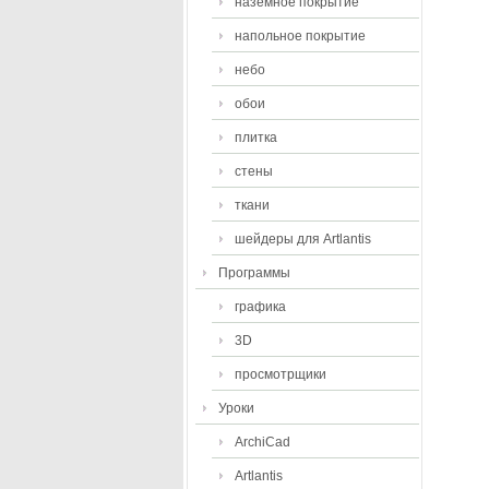
наземное покрытие
напольное покрытие
небо
обои
плитка
стены
ткани
шейдеры для Artlantis
Программы
графика
3D
просмотрщики
Уроки
ArchiCad
Artlantis