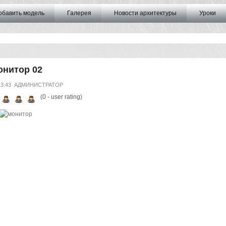
обавить модель
Галерея
Новости архитектуры
Уроки
онитор 02
13:43
АДМИНИСТРАТОР
(
0
- user rating)