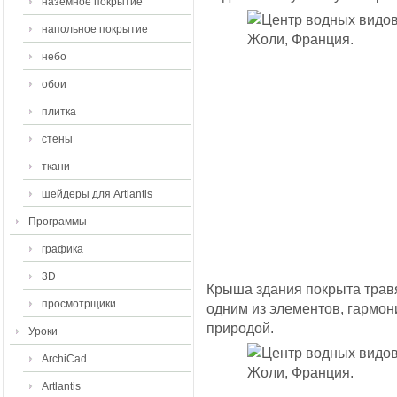
наземное покрытие
напольное покрытие
небо
обои
плитка
стены
ткани
шейдеры для Artlantis
Программы
графика
3D
Крыша здания покрыта травя
просмотрщики
одним из элементов, гармо
природой.
Уроки
ArchiCad
Artlantis