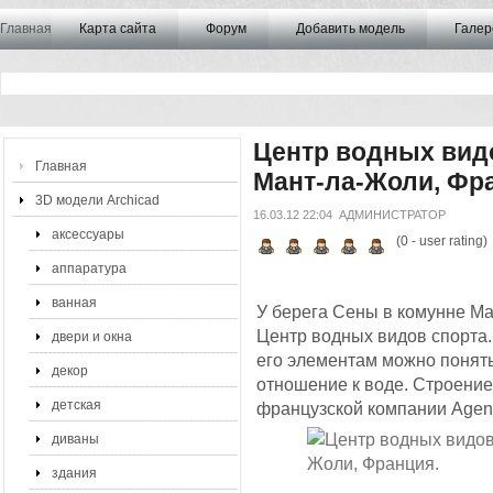
Главная
Карта сайта
Форум
Добавить модель
Галер
Центр водных видо
Главная
Мант-ла-Жоли, Фр
3D модели Archicad
16.03.12 22:04
АДМИНИСТРАТОР
аксессуары
(
0
- user rating)
аппаратура
ванная
У берега Сены в комунне М
Центр водных видов спорта
двери и окна
его элементам можно понять
декор
отношение к воде. Строение
детская
французской компании Agen
диваны
здания