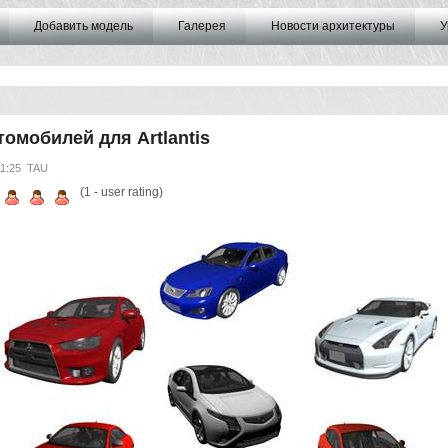
Добавить модель
Галерея
Новости архитектуры
У
томобилей для Artlantis
11:25
TAU
(
1
- user rating)