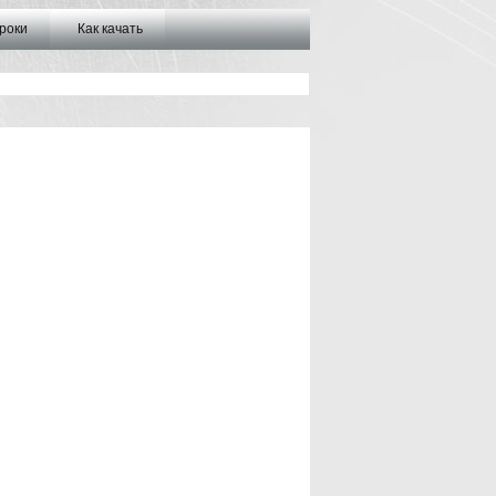
роки
Как качать