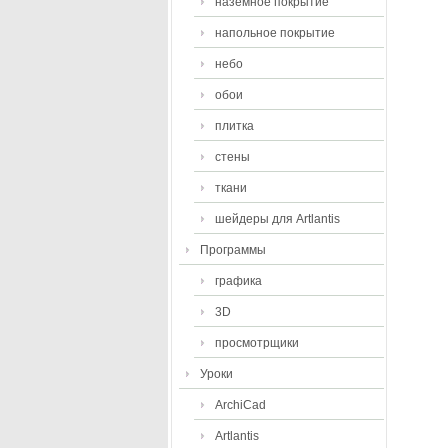
наземное покрытие
напольное покрытие
небо
обои
плитка
стены
ткани
шейдеры для Artlantis
Программы
графика
3D
просмотрщики
Уроки
ArchiCad
Artlantis