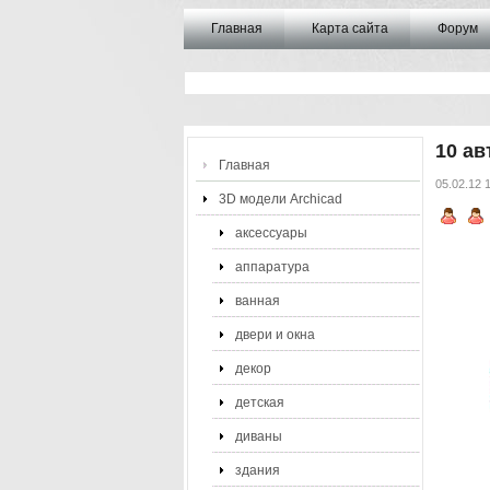
Главная
Карта сайта
Форум
10 ав
Главная
05.02.12 
3D модели Archicad
аксессуары
аппаратура
ванная
двери и окна
декор
детская
диваны
здания