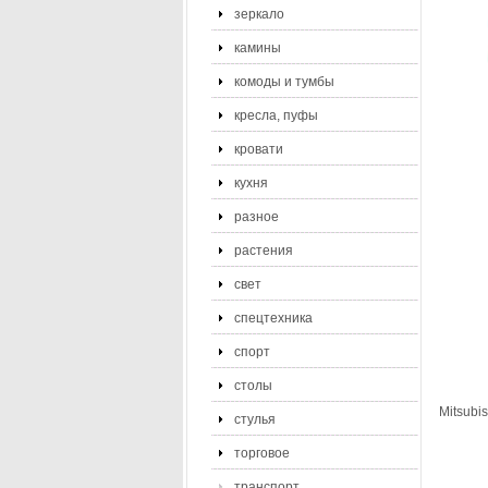
зеркало
камины
комоды и тумбы
кресла, пуфы
кровати
кухня
разное
растения
свет
спецтехника
спорт
столы
Mitsubi
стулья
торговое
транспорт