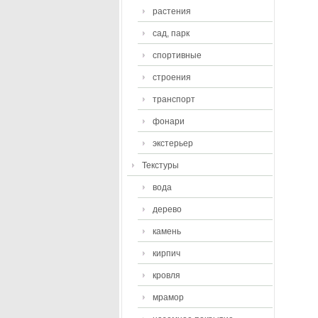
растения
сад, парк
спортивные
строения
транспорт
фонари
экстерьер
Текстуры
вода
дерево
камень
кирпич
кровля
мрамор