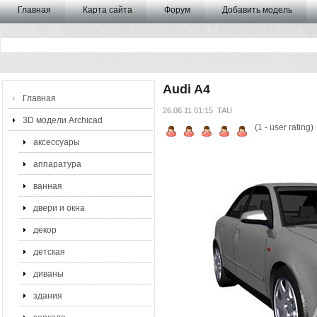
Главная
Карта сайта
Форум
Добавить модель
Audi A4
Главная
26.06.11 01:15
TAU
3D модели Archicad
(
1
- user rating)
аксессуары
аппаратура
ванная
двери и окна
декор
детская
диваны
здания