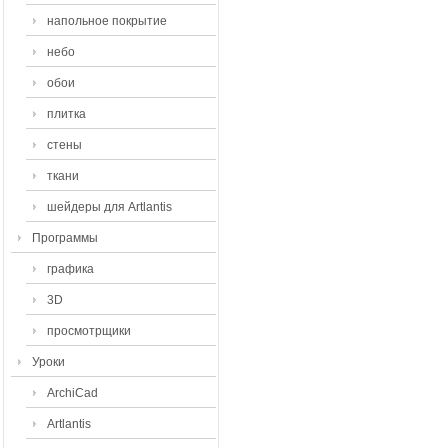
напольное покрытие
небо
обои
плитка
стены
ткани
шейдеры для Artlantis
Программы
графика
3D
просмотрщики
Уроки
ArchiCad
Artlantis