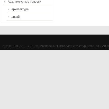
Архитектурные новости
архитектура
дизайн
Archik3D.ru 2010 - 2021 © Библиотека 3D моделей и текстур ArchiCad и Artlan