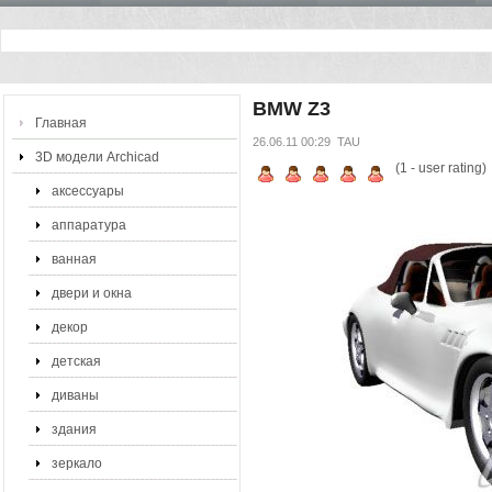
BMW Z3
Главная
26.06.11 00:29
TAU
3D модели Archicad
(
1
- user rating)
аксессуары
аппаратура
ванная
двери и окна
декор
детская
диваны
здания
зеркало