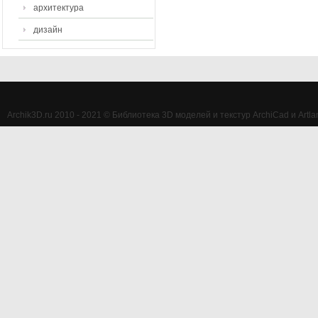
архитектура
дизайн
Archik3D.ru 2010 - 2021 © Библиотека 3D моделей и текстур ArchiCad и Artlan