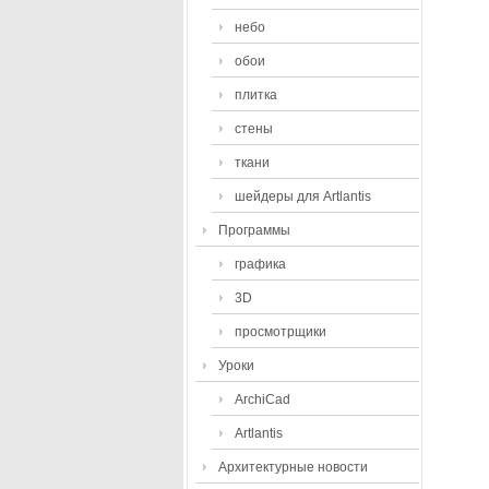
небо
обои
плитка
стены
ткани
шейдеры для Artlantis
Программы
графика
3D
просмотрщики
Уроки
ArchiCad
Artlantis
Архитектурные новости