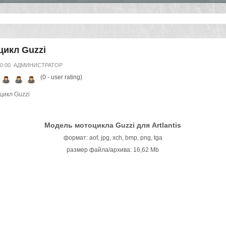
цикл Guzzi
00:00
АДМИНИСТРАТОР
(
0
- user rating)
Модель мотоцикла Guzzi для Artlantis
формат: aof, jpg, xch, bmp, png, tga
размер файла/архива: 16,62 Mb