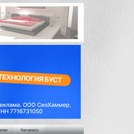
роки
Как качать