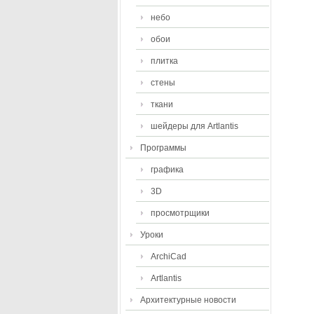
небо
обои
плитка
стены
ткани
шейдеры для Artlantis
Программы
графика
3D
просмотрщики
Уроки
ArchiCad
Artlantis
Архитектурные новости