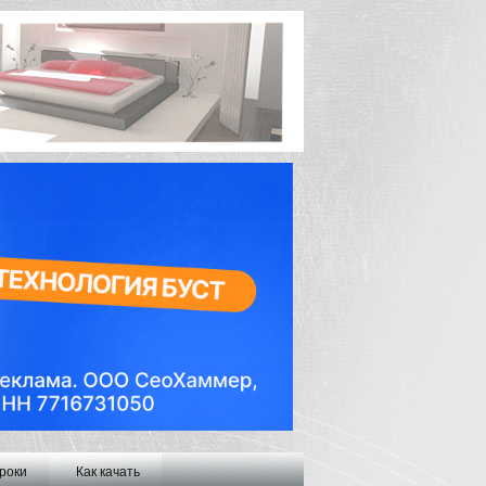
роки
Как качать