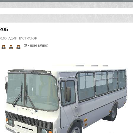
205
00:00
АДМИНИСТРАТОР
(
0
- user rating)