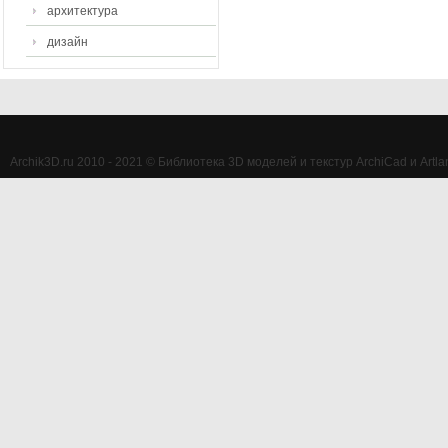
архитектура
дизайн
Archik3D.ru 2010 - 2021 © Библиотека 3D моделей и текстур ArchiCad и Artlan