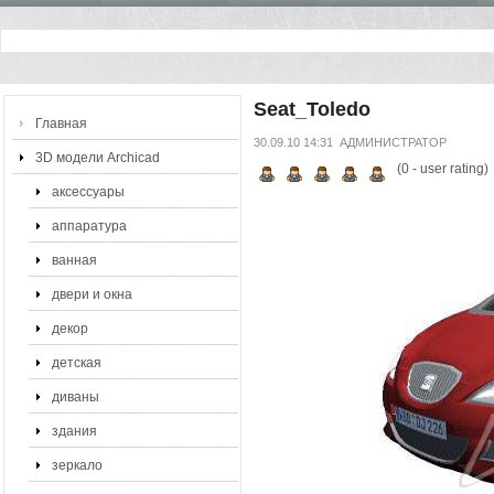
Seat_Toledo
Главная
30.09.10 14:31
АДМИНИСТРАТОР
3D модели Archicad
(
0
- user rating)
аксессуары
аппаратура
ванная
двери и окна
декор
детская
диваны
здания
зеркало