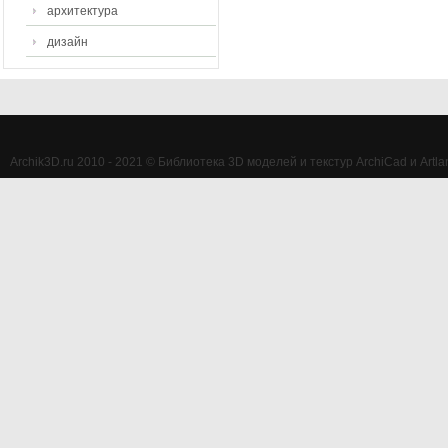
архитектура
дизайн
Archik3D.ru 2010 - 2021 © Библиотека 3D моделей и текстур ArchiCad и Artlan