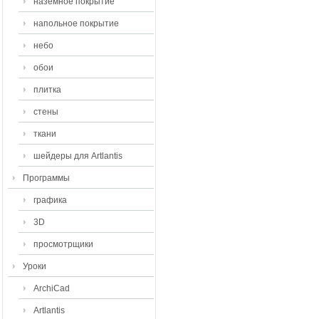
наземное покрытие
напольное покрытие
небо
обои
плитка
стены
ткани
шейдеры для Artlantis
Программы
графика
3D
просмотрщики
Уроки
ArchiCad
Artlantis