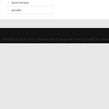
архитектура
дизайн
Archik3D.ru 2010 - 2021 © Библиотека 3D моделей и текстур ArchiCad и Artlan