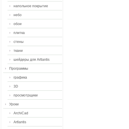
напольное покрытие
небо
обои
плитка
стены
ткани
шейдеры для Artlantis
Программы
графика
3D
просмотрщики
Уроки
ArchiCad
Artlantis