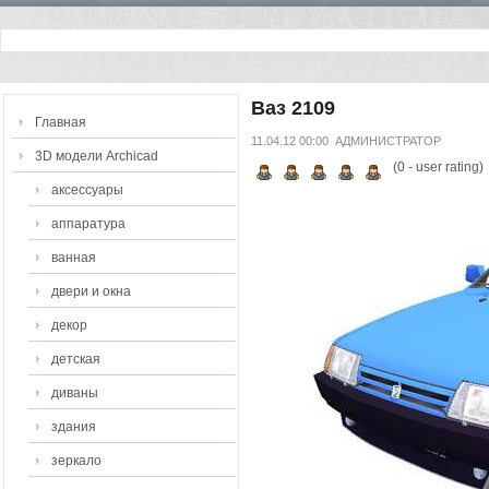
Ваз 2109
Главная
11.04.12 00:00
АДМИНИСТРАТОР
3D модели Archicad
(
0
- user rating)
аксессуары
аппаратура
ванная
двери и окна
декор
детская
диваны
здания
зеркало